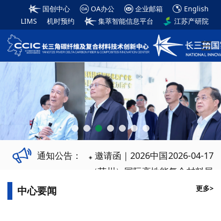
国创中心
OA办公
企业邮箱
English
LIMS
机时预约
集萃智能信息平台
江苏产研院
通知公告：
邀请函｜2026中国
2026-04-17
◈
（苏州）国际高性能复合材料展
览会
更多>
中心要闻