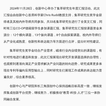
2024年11月28日，创新中心举办了集萃研究生年度汇报活动。此次
汇报会由创新中心首席科学家Chris Rudd教授主持，集萃研究生奖学金获
得者及其校内外导师共同参加。共33名集萃研究生进行了全英文汇报，同
时有三位CO-OP德籍留学生参加课题汇报。集萃研究生汇报按课题资金来
源分：12个横向课题，13个纵向课题，8个自由探索课题。校内外导师们
从产业化成熟度、创新性和表达能力等方面进行点评，提出针对性建议。
集萃研究生奖学金结合产业需求，瞄准行业内业绩突出的课题组，有
针对性地进行遴选和发放，此次汇报展现出研究开发课题选择的合理性，
也观察到逐渐向满足产业需求解决产业问题的转向趋势，研究成果更多体
现在专利等偏向应用型输出上，同时研究生们展现工作成果的表达能力普
遍良好，综合素养很高。
创新中心与产研院和长三角国创中心保持战略目标高度一致，继续发
挥集成创新平台优势，继续努力，积极推动“教育-科技-人才”三位一体协
同融合发展。