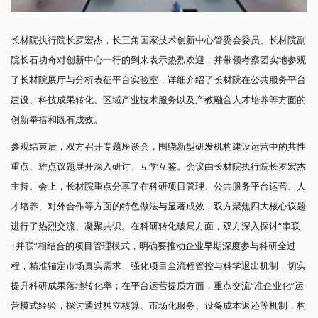
长材院执行院长罗宏杰，长三角国家技术创新中心管委会委员、长材院副
院长石功奇对创新中心一行的到来表示热烈欢迎，并带领考察团实地参观
了长材院展厅与分析表征平台实验室，详细介绍了长材院在公共服务平台
建设、科技成果转化、区域产业技术服务以及产教融合人才培养等方面的
创新举措和既有成效。
参观结束后，双方召开专题座谈会，围绕新型研发机构建设运营中的共性
重点、难点议题展开深入研讨、互学互鉴。会议由长材院执行院长罗宏杰
主持。会上，长材院重点分享了在科研项目管理、公共服务平台运营、人
才培养、对外合作等方面的特色做法与显著成效，双方聚焦四大核心议题
进行了热烈交流、凝聚共识。在科研转化破局方面，双方深入探讨“串联
+并联”相结合的项目管理模式，明确要推动企业早期深度参与科研全过
程，精准锚定市场真实需求，强化项目全流程管控与科学退出机制，切实
提升科研成果落地转化率；在平台运营提质方面，重点交流“准企业化”运
营模式经验，探讨通过独立核算、市场化服务、设备成本返还等机制，构